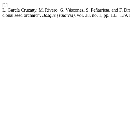
[1]
L. García Cruzatty, M. Rivero, G. Vásconez, S. Peñarrieta, and F. D
clonal seed orchard”,
Bosque (Valdivia)
, vol. 38, no. 1, pp. 133–139