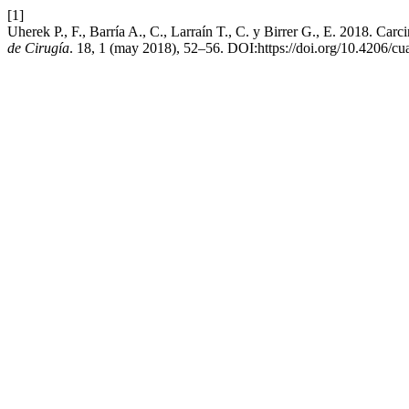
[1]
Uherek P., F., Barría A., C., Larraín T., C. y Birrer G., E. 2018. Ca
de Cirugía
. 18, 1 (may 2018), 52–56. DOI:https://doi.org/10.4206/cu