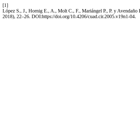
[1]
López S., J., Hornig E., A., Molt C., F., Mariángel P., P. y Avendaño
2018), 22–26. DOI:https://doi.org/10.4206/cuad.cir.2005.v19n1-04.