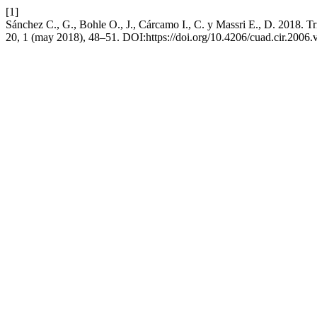
[1]
Sánchez C., G., Bohle O., J., Cárcamo I., C. y Massri E., D. 2018. Tri
20, 1 (may 2018), 48–51. DOI:https://doi.org/10.4206/cuad.cir.2006.