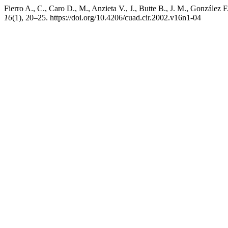
Fierro A., C., Caro D., M., Anzieta V., J., Butte B., J. M., González F
16
(1), 20–25. https://doi.org/10.4206/cuad.cir.2002.v16n1-04