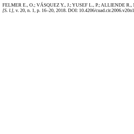
FELMER E., O.; VÁSQUEZ Y., J.; YUSEF L., P.; ALLIENDE R., M.; CÁ
[S. l.]
, v. 20, n. 1, p. 16–20, 2018. DOI: 10.4206/cuad.cir.2006.v20n1