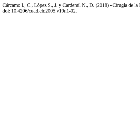
Cárcamo I., C., López S., J. y Cardemil N., D. (2018) «Cirugía de la 
doi: 10.4206/cuad.cir.2005.v19n1-02.