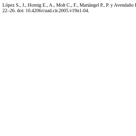
López S., J., Hornig E., A., Molt C., F., Mariángel P., P. y Avendaño
22–26. doi: 10.4206/cuad.cir.2005.v19n1-04.