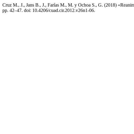
Cruz M., J., Jans B., J., Farías M., M. y Ochoa S., G. (2018) «Reani
pp. 42–47. doi: 10.4206/cuad.cir.2012.v26n1-06.