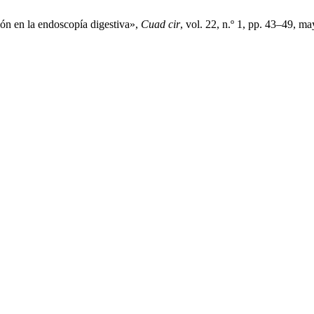
ión en la endoscopía digestiva»,
Cuad cir
, vol. 22, n.º 1, pp. 43–49, m