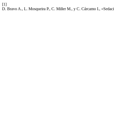
[1]
D. Bravo A., L. Mosqueira P., C. Miller M., y C. Cárcamo I., «Sedac