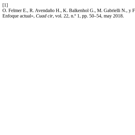
[1]
O. Felmer E., R. Avendaño H., K. Balkenhol G., M. Gabrielli N., y F.
Enfoque actual»,
Cuad cir
, vol. 22, n.º 1, pp. 50–54, may 2018.