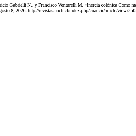
cio Gabrielli N., y Francisco Venturelli M. «Inercia colónica Como ma
sto 8, 2026. http://revistas.uach.cl/index.php/cuadcir/article/view/250