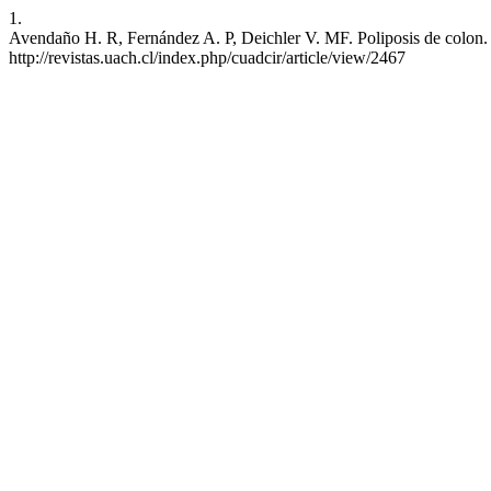
1.
Avendaño H. R, Fernández A. P, Deichler V. MF. Poliposis de colon. 
http://revistas.uach.cl/index.php/cuadcir/article/view/2467