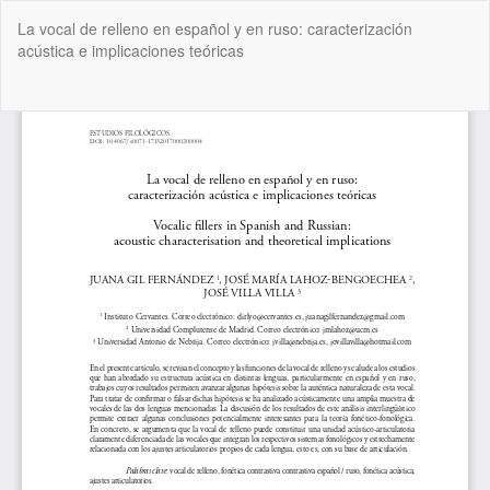
Volver
La vocal de relleno en español y en ruso: caracterización
a
acústica e implicaciones teóricas
los
detalles
del
De
De
artículo
P