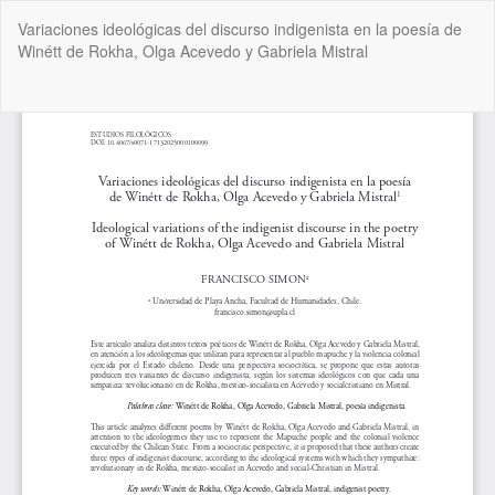
Volver
Variaciones ideológicas del discurso indigenista en la poesía de
a
Winétt de Rokha, Olga Acevedo y Gabriela Mistral
los
detalles
del
De
De
artículo
P