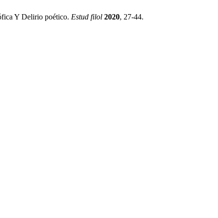
ica Y Delirio poético.
Estud filol
2020
, 27-44.