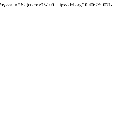
lógicos
, n.º 62 (enero):95-109. https://doi.org/10.4067/S0071-