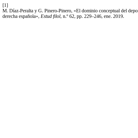
[1]
M. Díaz-Peralta y G. Pinero-Pinero, «El dominio conceptual del deport
derecha española»,
Estud filol
, n.º 62, pp. 229–246, ene. 2019.