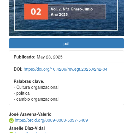
pdf
Publicado:
May 23, 2025
DOI:
https://doi.org/10.4206/rev.egt.2025.v2n2-04
Palabras clave:
- Cultura organizacional
- política
- cambio organizacional
Contenido
José Aravena-Valerio
https://orcid.org/0009-0003-5037-5409
principal
Janelle Díaz-Vidal