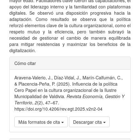
mayor edad. Facilitadores clave fueron las capacitaciones, el
apoyo del liderazgo interno y la familiaridad con plataformas
digitales. Se observó una disposición progresiva hacia la
adaptación. Como resultado se observa que la política
reforzó elementos clave de la cultura organizacional, como el
respeto mutuo y la eficiencia, pero también subrayó la
necesidad de gestionar el cambio de manera equilibrada
para mitigar resistencias y maximizar los beneficios de la
digitalización.
Detalles
Cómo citar
del
Aravena-Valerio, J., Díaz-Vidal, J., Marín-Calfumán, C.,
artículo
& Placencia-Peña, P. (2025). Influencia de la política
Cero Papel en la cultura organizacional de la Ilustre
Municipalidad de Valdivia.
Revista Economía, Gestión Y
Territorio
,
2
(2), 47–67.
https://doi.org/10.4206/rev.egt.2025.v2n2-04
Más formatos de cita
Descargar cita