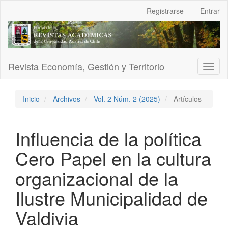
Navegación
Registrarse
Entrar
principal
Contenido
principal
Barra
lateral
Revista Economía, Gestión y Territorio
Toggl
naviga
Inicio
Archivos
Vol. 2 Núm. 2 (2025)
Artículos
Influencia de la política
Cero Papel en la cultura
organizacional de la
Ilustre Municipalidad de
Valdivia