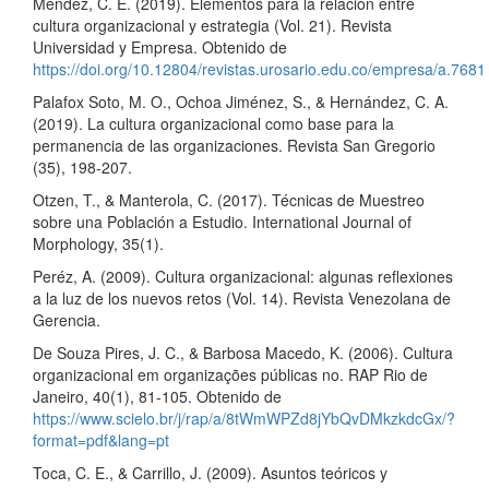
Méndez, C. E. (2019). Elementos para la relación entre
cultura organizacional y estrategia (Vol. 21). Revista
Universidad y Empresa. Obtenido de
https://doi.org/10.12804/revistas.urosario.edu.co/empresa/a.7681
Palafox Soto, M. O., Ochoa Jiménez, S., & Hernández, C. A.
(2019). La cultura organizacional como base para la
permanencia de las organizaciones. Revista San Gregorio
(35), 198-207.
Otzen, T., & Manterola, C. (2017). Técnicas de Muestreo
sobre una Población a Estudio. International Journal of
Morphology, 35(1).
Peréz, A. (2009). Cultura organizacional: algunas reflexiones
a la luz de los nuevos retos (Vol. 14). Revista Venezolana de
Gerencia.
De Souza Pires, J. C., & Barbosa Macedo, K. (2006). Cultura
organizacional em organizações públicas no. RAP Rio de
Janeiro, 40(1), 81-105. Obtenido de
https://www.scielo.br/j/rap/a/8tWmWPZd8jYbQvDMkzkdcGx/?
format=pdf&lang=pt
Toca, C. E., & Carrillo, J. (2009). Asuntos teóricos y