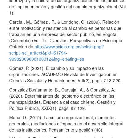
liderazgo y la cultura de las organizaciones en los procesos
de implementación y gestión del cambio organizacional (Vol.
1).
García , M., Gómez , P., & Londoño, O. (2009). Relación
entre motivación y resistencia al cambio en personas que
trabajan en una empresa del sector público, en Bogotá
(Colombia) (Vol. 1). Diversitas: Perspectivas en Psicología.
Obtenido de
http://www.scielo.org.co/scielo.php?
script=sci_arttext&pid=S1794-
99982009000100012&lng=en&tlng=es
Gómez, P. (2021). El cambio y su impacto en las
organizaciones. ACADEMO Revista de Investigación en
Ciencias Sociales y Humanidades, VIII(2), págs. 213-220.
González Bustamante, B., Carvajal, A., & González, A.
(2020). Determinantes del gobierno electrónico en las
municipalidades. Evidencia del caso chileno. Gestión y
Política Pública, XXIX(1), págs. 97-129.
Mena, D. (2019). La cultura organizacional, elementos
generales, mediaciones e impacto en el desarrollo integral
de las instituciones. Pensamiento y gestión (46).