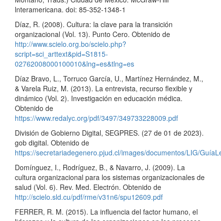
lnteramericana. doi: 85-352-1348-1
Díaz, R. (2008). Cultura: la clave para la transición
organizacional (Vol. 13). Punto Cero. Obtenido de
http://www.scielo.org.bo/scielo.php?
script=sci_arttext&pid=S1815-
02762008000100010&lng=es&tlng=es
Díaz Bravo, L., Torruco García, U., Martínez Hernández, M.,
& Varela Ruiz, M. (2013). La entrevista, recurso flexible y
dinámico (Vol. 2). Investigación en educación médica.
Obtenido de
https://www.redalyc.org/pdf/3497/349733228009.pdf
División de Gobierno Digital, SEGPRES. (27 de 01 de 2023).
gob digital. Obtenido de
https://secretariadegenero.pjud.cl/images/documentos/LIG/Guía
Domínguez, I., Rodríguez, B., & Navarro, J. (2009). La
cultura organizacional para los sistemas organizacionales de
salud (Vol. 6). Rev. Med. Electrón. Obtenido de
http://scielo.sld.cu/pdf/rme/v31n6/spu12609.pdf
FERRER, R. M. (2015). La influencia del factor humano, el