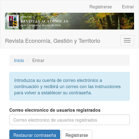
Navegación
Registrarse
Entrar
principal
Contenido
principal
Barra
lateral
Revista Economía, Gestión y Territorio
Toggl
naviga
Inicio
Entrar
Introduzca su cuenta de correo electrónico a
continuación y recibirá un correo con las instrucciones
para volver a establecer su contraseña.
Correo electronico de usuarios registrados
Restaurar contraseña
Registrarse