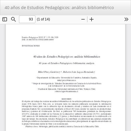
Volver
De
De
40 años de Estudios Pedagógicos: análisis bibliométrico
a
PD
los
detalles
del
artículo