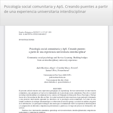
Volver
Psicología social comunitaria y ApS. Creando puentes a partir
a
de una experiencia universitaria interdisciplinar
los
detalles
del
De
De
artículo
PD