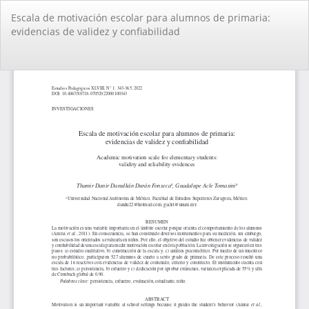
Volver
Escala de motivación escolar para alumnos de primaria:
a
evidencias de validez y confiabilidad
los
detalles
del
De
De
artículo
PD