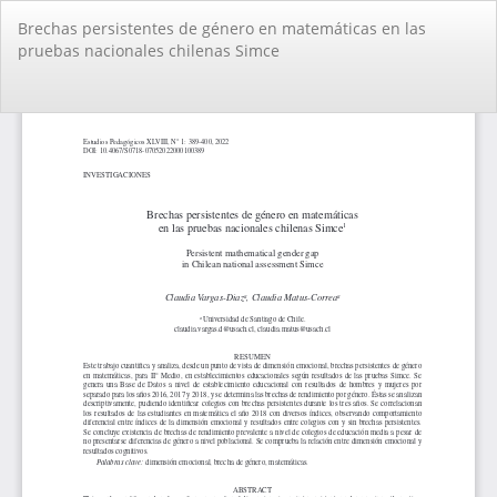
Volver
Brechas persistentes de género en matemáticas en las
a
pruebas nacionales chilenas Simce
los
detalles
del
De
De
artículo
PD