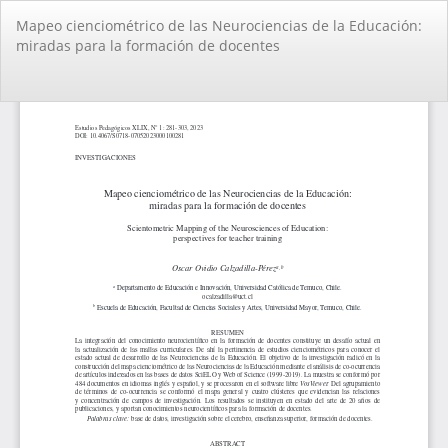
Volver
Mapeo cienciométrico de las Neurociencias de la Educación:
a
miradas para la formación de docentes
los
detalles
del
De
De
artículo
PD