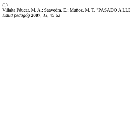
(1)
Villalta Páucar, M. A.; Saavedra, E.; Muñoz, M. T. "PA
Estud pedagóg
2007
,
33
, 45-62.