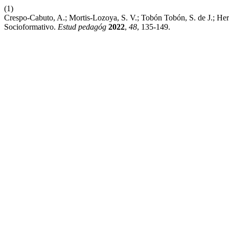
(1)
Crespo-Cabuto, A.; Mortis-Lozoya, S. V.; Tobón Tobón, S. de J.; He
Socioformativo.
Estud pedagóg
2022
,
48
, 135-149.