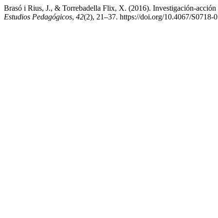
Brasó i Rius, J., & Torrebadella Flix, X. (2016). Investigación-acció
Estudios Pedagógicos
,
42
(2), 21–37. https://doi.org/10.4067/S071