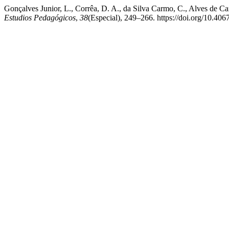
Gonçalves Junior, L., Corrêa, D. A., da Silva Carmo, C., Alves de Cam
Estudios Pedagógicos
,
38
(Especial), 249–266. https://doi.org/10.