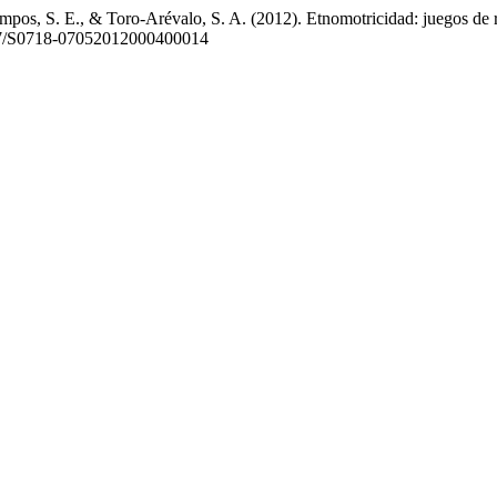
pos, S. E., & Toro-Arévalo, S. A. (2012). Etnomotricidad: juegos de res
4067/S0718-07052012000400014