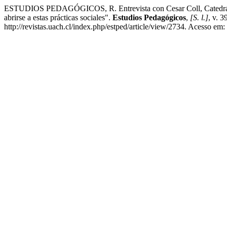
ESTUDIOS PEDAGÓGICOS, R. Entrevista con Cesar Coll, Catedrático d
abrirse a estas prácticas sociales".
Estudios Pedagógicos
,
[S. l.]
, v. 
http://revistas.uach.cl/index.php/estped/article/view/2734. Acesso em: