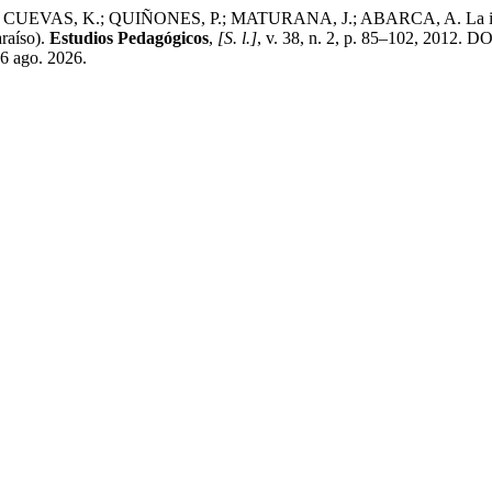
VAS, K.; QUIÑONES, P.; MATURANA, J.; ABARCA, A. La indagació
raíso).
Estudios Pedagógicos
,
[S. l.]
, v. 38, n. 2, p. 85–102, 2012.
 6 ago. 2026.