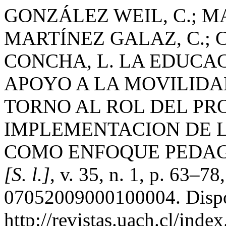
GONZÁLEZ WEIL, C.; MA
MARTÍNEZ GALAZ, C.; 
CONCHA, L. LA EDUCA
APOYO A LA MOVILIDA
TORNO AL ROL DEL PR
IMPLEMENTACION DE L
COMO ENFOQUE PEDA
[S. l.]
, v. 35, n. 1, p. 63–
07052009000100004. Dispo
http://revistas.uach.cl/inde