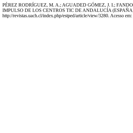
PÉREZ RODRÍGUEZ, M. A.; AGUADED GÓMEZ, J. I.; FA
IMPULSO DE LOS CENTROS TIC DE ANDALUCÍA (ESPAÑA
http://revistas.uach.cl/index.php/estped/article/view/3280. Acesso em: