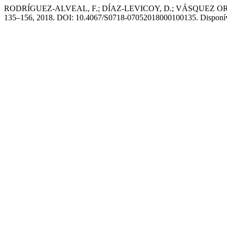
RODRÍGUEZ-ALVEAL, F.; DÍAZ-LEVICOY, D.; VÁSQUEZ ORTIZ, C. Eva
135–156, 2018. DOI: 10.4067/S0718-07052018000100135. Disponível em