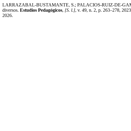
LARRAZABAL-BUSTAMANTE, S.; PALACIOS-RUIZ-DE-GAMBOA, R.; B
diversos.
Estudios Pedagógicos
,
[S. l.]
, v. 49, n. 2, p. 263–278, 20
2026.