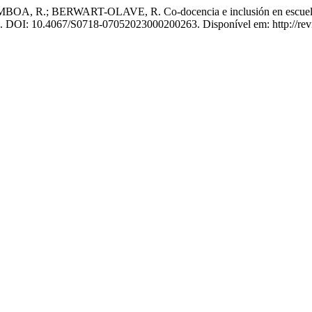
ERWART-OLAVE, R. Co-docencia e inclusión en escuelas: oport
23. DOI: 10.4067/S0718-07052023000200263. Disponível em: http://revis