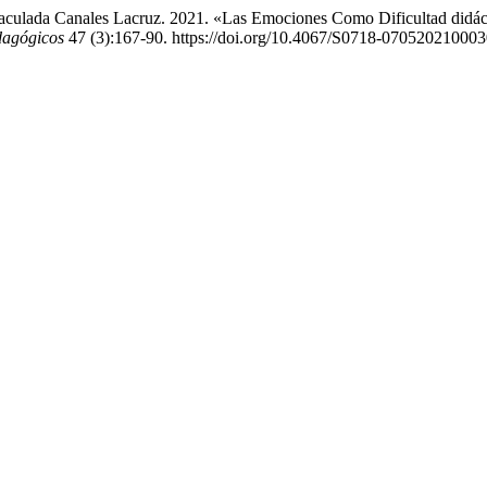
aculada Canales Lacruz. 2021. «Las Emociones Como Dificultad didác
dagógicos
47 (3):167-90. https://doi.org/10.4067/S0718-07052021000