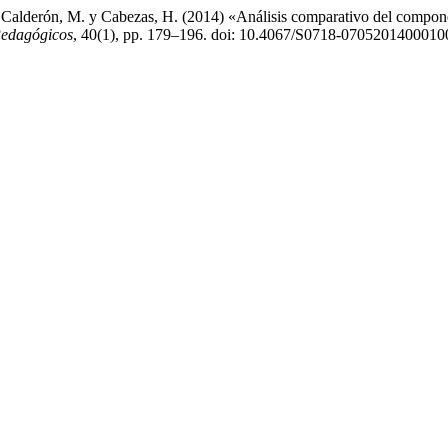
S., Calderón, M. y Cabezas, H. (2014) «Análisis comparativo del compone
Pedagógicos
, 40(1), pp. 179–196. doi: 10.4067/S0718-0705201400010