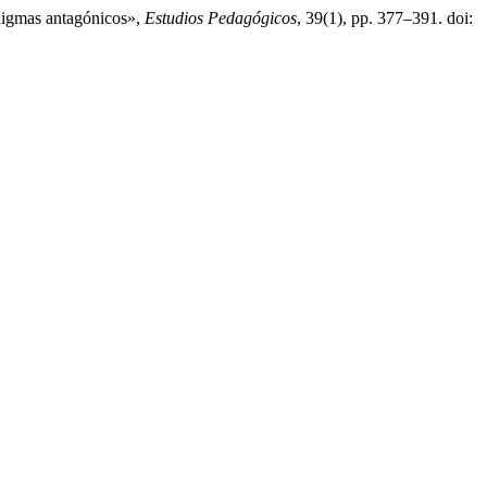
adigmas antagónicos»,
Estudios Pedagógicos
, 39(1), pp. 377–391. doi: