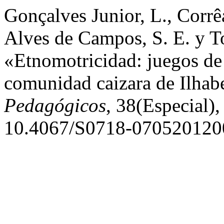
Gonçalves Junior, L., Corrê
Alves de Campos, S. E. y T
«Etnomotricidad: juegos de r
comunidad caizara de Ilhabe
Pedagógicos
, 38(Especial)
10.4067/S0718-070520120