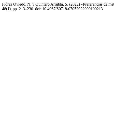
Flórez Oviedo, N. y Quintero Arrubla, S. (2022) «Preferencias de met
48(1), pp. 213–230. doi: 10.4067/S0718-07052022000100213.