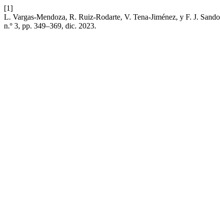
[1]
L. Vargas-Mendoza, R. Ruiz-Rodarte, V. Tena-Jiménez, y F. J. Sandov
n.º 3, pp. 349–369, dic. 2023.