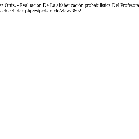
z Ortiz. «Evaluación De La alfabetización probabilística Del Profeso
uach.cl/index.php/estped/article/view/3602.