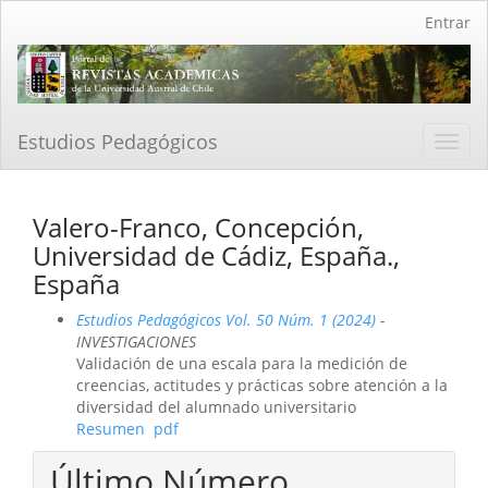
Navegación
Entrar
principal
Contenido
principal
Barra
lateral
Estudios Pedagógicos
Toggl
navig
Valero-Franco, Concepción,
Universidad de Cádiz, España.,
España
Estudios Pedagógicos Vol. 50 Núm. 1 (2024)
-
INVESTIGACIONES
Validación de una escala para la medición de
creencias, actitudes y prácticas sobre atención a la
diversidad del alumnado universitario
Resumen
pdf
Último Número