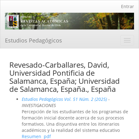
Navegación
Entrar
principal
Contenido
principal
Barra
lateral
Estudios Pedagógicos
Toggl
navig
Revesado-Carballares, David,
Universidad Pontificia de
Salamanca, España; Universidad
de Salamanca, España., España
Estudios Pedagógicos Vol. 51 Núm. 2 (2025)
-
INVESTIGACIONES
Percepción de los estudiantes de los programas de
formación inicial docente acerca de sus procesos
formativos. Una disyuntiva entre los itinerarios
académicos y la realidad del sistema educativo
Resumen
pdf