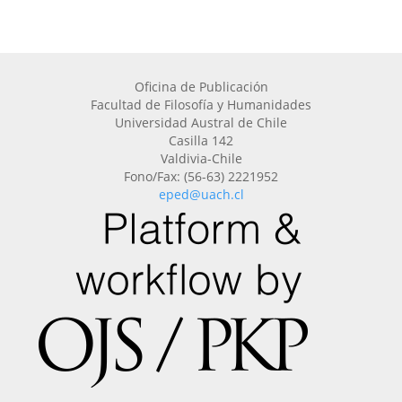
Oficina de Publicación
Facultad de Filosofía y Humanidades
Universidad Austral de Chile
Casilla 142
Valdivia-Chile
Fono/Fax: (56-63) 2221952
eped@uach.cl