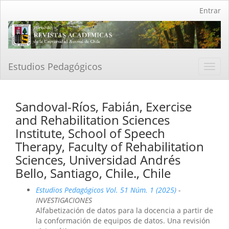
Navegación
Entrar
principal
Contenido
principal
Barra
lateral
Estudios Pedagógicos
Toggl
navig
Sandoval-Ríos, Fabián, Exercise
and Rehabilitation Sciences
Institute, School of Speech
Therapy, Faculty of Rehabilitation
Sciences, Universidad Andrés
Bello, Santiago, Chile., Chile
Estudios Pedagógicos Vol. 51 Núm. 1 (2025)
-
INVESTIGACIONES
Alfabetización de datos para la docencia a partir de
la conformación de equipos de datos. Una revisión