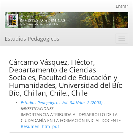
Navegación
Entrar
principal
Contenido
principal
Barra
lateral
Estudios Pedagógicos
Toggl
navig
Cárcamo Vásquez, Héctor,
Departamento de Ciencias
Sociales, Facultad de Educación y
Humanidades, Universidad del Bío
Bío, Chillan, Chile., Chile
Estudios Pedagógicos Vol. 34 Núm. 2 (2008)
-
INVESTIGACIONES
IMPORTANCIA ATRIBUIDA AL DESARROLLO DE LA
CIUDADANÍA EN LA FORMACIÓN INICIAL DOCENTE
Resumen
htm
pdf