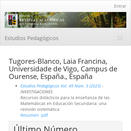
Navegación
Entrar
principal
Contenido
principal
Barra
lateral
Estudios Pedagógicos
Toggl
navig
Tugores-Blanco, Laia Francina,
Universidade de Vigo, Campus de
Ourense, España., España
Estudios Pedagógicos Vol. 49 Núm. 3 (2023)
-
INVESTIGACIONES
Recursos didácticos para la enseñanza de las
Matemáticas en Educación Secundaria: una
revisión sistemática
Resumen
pdf
Último Número