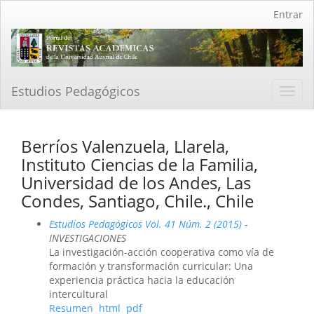
Navegación
Entrar
principal
Contenido
principal
Barra
lateral
Estudios Pedagógicos
Toggl
navig
Berríos Valenzuela, Llarela,
Instituto Ciencias de la Familia,
Universidad de los Andes, Las
Condes, Santiago, Chile., Chile
Estudios Pedagógicos Vol. 41 Núm. 2 (2015)
-
INVESTIGACIONES
La investigación-acción cooperativa como vía de
formación y transformación curricular: Una
experiencia práctica hacia la educación
intercultural
Resumen
html
pdf