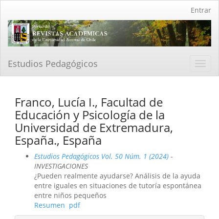
Navegación
Entrar
principal
Contenido
principal
Barra
lateral
Estudios Pedagógicos
Toggl
navig
Franco, Lucía I., Facultad de
Educación y Psicología de la
Universidad de Extremadura,
España., España
Estudios Pedagógicos Vol. 50 Núm. 1 (2024)
-
INVESTIGACIONES
¿Pueden realmente ayudarse? Análisis de la ayuda
entre iguales en situaciones de tutoría espontánea
entre niños pequeños
Resumen
pdf