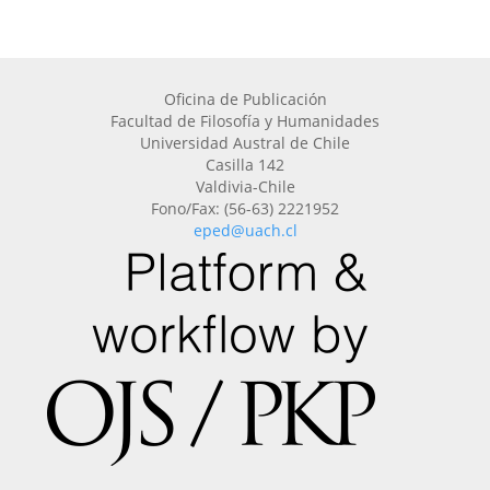
Oficina de Publicación
Facultad de Filosofía y Humanidades
Universidad Austral de Chile
Casilla 142
Valdivia-Chile
Fono/Fax: (56-63) 2221952
eped@uach.cl