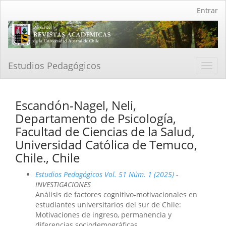
Navegación
Entrar
principal
Contenido
principal
Barra
lateral
Estudios Pedagógicos
Toggl
navig
Escandón-Nagel, Neli,
Departamento de Psicología,
Facultad de Ciencias de la Salud,
Universidad Católica de Temuco,
Chile., Chile
Estudios Pedagógicos Vol. 51 Núm. 1 (2025)
-
INVESTIGACIONES
Análisis de factores cognitivo-motivacionales en
estudiantes universitarios del sur de Chile:
Motivaciones de ingreso, permanencia y
diferencias sociodemográficas